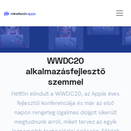
WWDC20
alkalmazásfejlesztő
szemmel
Hétfőn elindult a WWDC20, az Apple éves
fejlesztői konferenciája és már az első
napon rengeteg izgalmas dolgot sikerült
megtudnunk arról, miket tervez az egyik