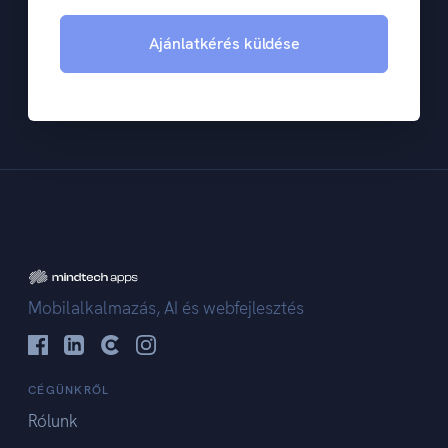
Ajánlatkérés küldése
Mobilalkalmazás, AI és webfejlesztés
CÉGÜNKRŐL
Rólunk