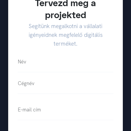
Tervezd meg a
projekted
Segítünk megalkotni a vállalati
igényeidnek megfelelő digitális
terméket.
Név
Cégnév
E-mail cím